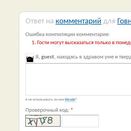
Ответ на
комментарий
для
Гов
Ошибка компиляции комментария:
Гости могут высказаться только в понед
Я,
guest
, находясь в здравом уме и тве
А не использовать ли нам
bbcode
?
Проверочный код:
*