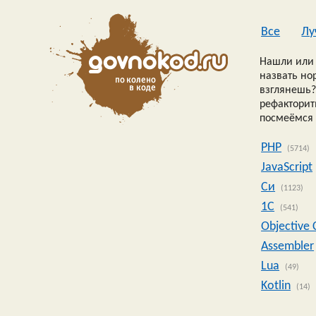
Все
Лу
Нашли или 
назвать но
взглянешь?
рефакторить
посмеёмся 
PHP
(5714)
JavaScript
Си
(1123)
1C
(541)
Objective 
Assembler
Lua
(49)
Kotlin
(14)