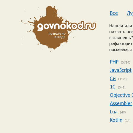
Все
Лу
Нашли или 
назвать но
взглянешь?
рефакторить
посмеёмся 
PHP
(5714)
JavaScript
Си
(1123)
1C
(541)
Objective 
Assembler
Lua
(49)
Kotlin
(14)