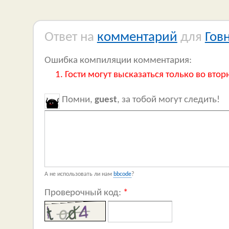
Ответ на
комментарий
для
Гов
Ошибка компиляции комментария:
Гости могут высказаться только во втор
Помни,
guest
, за тобой могут следить!
А не использовать ли нам
bbcode
?
Проверочный код:
*