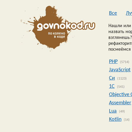
Все
Лу
Нашли или 
назвать но
взглянешь?
рефакторить
посмеёмся 
PHP
(5714)
JavaScript
Си
(1123)
1C
(541)
Objective 
Assembler
Lua
(49)
Kotlin
(14)