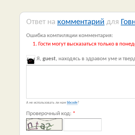
Ответ на
комментарий
для
Гов
Ошибка компиляции комментария:
Гости могут высказаться только в понед
Я,
guest
, находясь в здравом уме и тве
А не использовать ли нам
bbcode
?
Проверочный код:
*