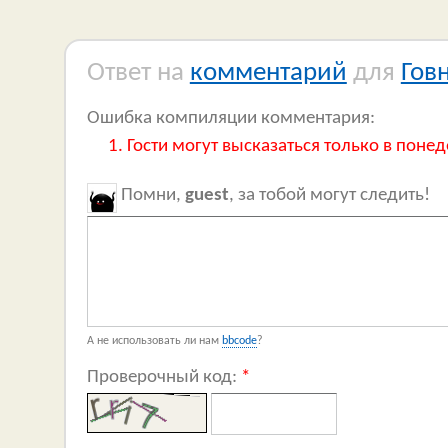
Ответ на
комментарий
для
Гов
Ошибка компиляции комментария:
Гости могут высказаться только в понед
Помни,
guest
, за тобой могут следить!
А не использовать ли нам
bbcode
?
Проверочный код:
*