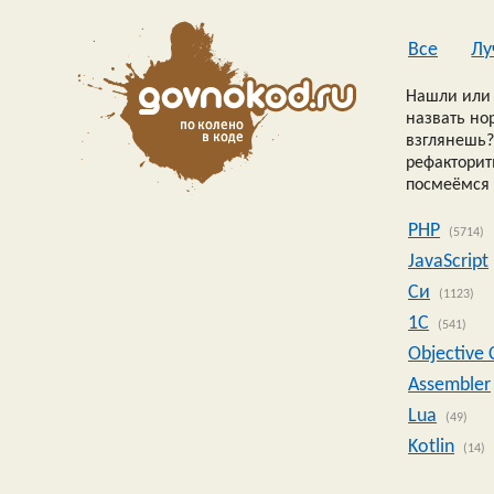
Все
Лу
Нашли или 
назвать но
взглянешь?
рефакторить
посмеёмся 
PHP
(5714)
JavaScript
Си
(1123)
1C
(541)
Objective 
Assembler
Lua
(49)
Kotlin
(14)