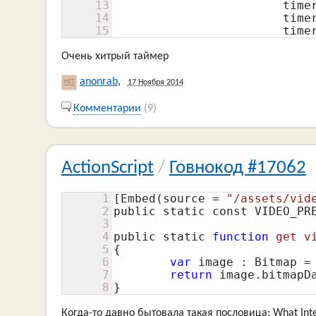
13
			ti
14
			ti
15
			t
Очень хитрый таймер
anonrab
,
17 Ноября 2014
Комментарии
(9)
ActionScript
/
Говнокод #17062
1
[Embed(source = 
"/assets/vid
2
public static const VIDEO_PRE
3
4
public static 
function
get
v
5
{
6
var
 image : Bitmap =
7
return
 image.bitmapDat
8
}
Когда-то давно бытовала такая пословица: What Inte