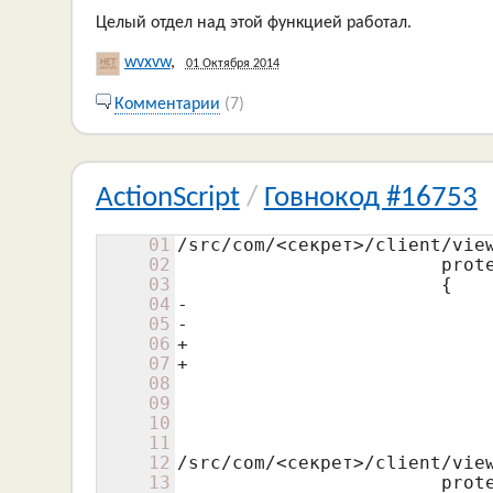
Целый отдел над этой функцией работал.
wvxvw
,
01 Октября 2014
Комментарии
(7)
ActionScript
/
Говнокод #16753
01
/src/com/<секрет>
/client/
vie
02
 			pr
03
 			{
04
-			
05
-					|| (  holderData && holderData.sourceUrl && holderData.getName()==ImageSpriteVO.EMPTY_IMAGE_NAME) 

06
+			
07
+					|| (  holderData && holderData.sourceUrl && holderData.getName()==ImageSpriteVO.EMPTY_IMAGE_NAME)) 

08
 					&& <секрет>.slidesMode 

09
 					&& !<секрет>.fullScreenMode)

10
 				{

11
12
/src/
com/<секрет>
/client/
vie
13
 			pr