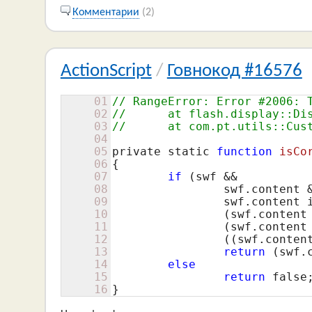
Комментарии
(2)
ActionScript
/
Говнокод #16576
01
// RangeError: Error #2006: 
02
//	at flash.display::
03
//	at com.pt.utils::C
04
05
private static 
function
isCo
06
{
07
if
 (swf &&

08
		swf.content &&

09
		swf.content is ContentDisplay &&

10
		(swf.conten
11
		(swf.conten
12
		((swf.conte
13
return
 (swf.
14
else
15
return
false
;
16
}