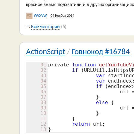
красное знамя подхватили и в других организация
wvxvw
,
04 Ноября 2014
Комментарии
(6)
ActionScript
/
Говнокод #16784
01
private 
function
getYouTubeV
02
if
 (URLUtil.isHttpsUR
03
var
 startInd
04
var
 endIndex
05
if
 (endIndex>
06
			url = url.slice(startIndex, endIndex); 

07
		}

08
else
 {

09
			url = url.slice(startIndex);

10
		}

11
	}

12
return
 url;

13
}