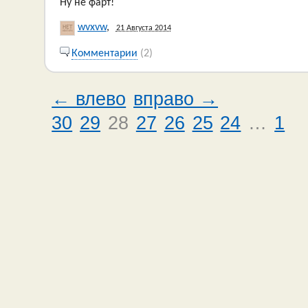
Ну не фарт!
wvxvw
,
21 Августа 2014
Комментарии
(2)
← влево
вправо →
30
29
28
27
26
25
24
…
1