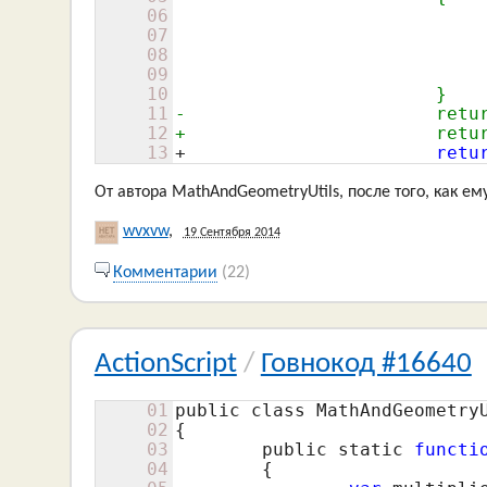
06
 				if (hiddenIds[index] == hiddenId)

07
 				{

08
 					return true;

09
 				}

10
 			}

11
-			return false;

12
+			r
13
+			
retu
От автора MathAndGeometryUtils, после того, как ем
wvxvw
,
19 Сентября 2014
Комментарии
(22)
ActionScript
/
Говнокод #16640
01
public class MathAndGeometryU
02
{

03
	public static 
functi
04
	{