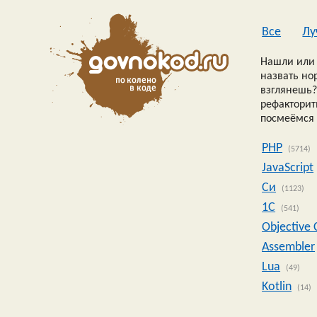
Все
Лу
Нашли или 
назвать но
взглянешь?
рефакторить
посмеёмся 
PHP
(5714)
JavaScript
Си
(1123)
1C
(541)
Objective 
Assembler
Lua
(49)
Kotlin
(14)