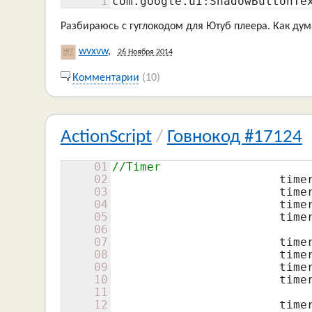
1
com.google.ui:ShadowButtonTe
Разбираюсь с гуглокодом для Ютуб плеера. Как дума
wvxvw
,
26 Ноября 2014
Комментарии
(10)
ActionScript
/
Говнокод #17124
01
//Timer
02
			ti
03
			ti
04
			ti
05
			t
06
07
			ti
08
			ti
09
			ti
10
			t
11
12
			ti