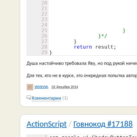
20
				if (obj == item || (obj is IEquals && IEquals(item).equals(IEquals
21
				{
22
					result = i
23
					bre
24
				}
25
			}

26
		}*/
27
	}

28
return
 result;

29
}
Душа настойчиво требовала Яву, но под рукой ниче
Для тех, кто не в курсе, это очередная попытка авт
wvxvw
,
02 Декабря 2014
Комментарии
(1)
ActionScript
/
Говнокод #17188