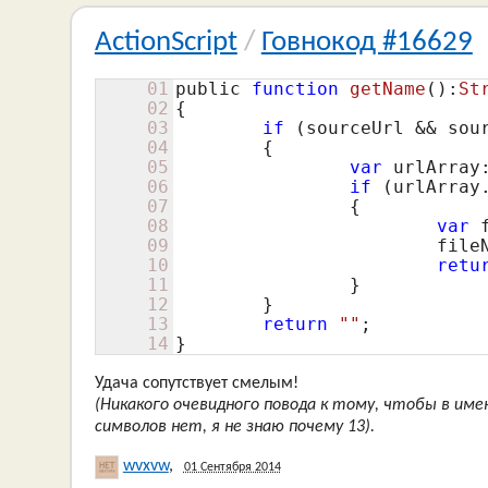
ActionScript
/
Говнокод #16629
01
public 
function
getName
()
:
St
02
{
03
if
 (sourceUrl && sou
04
	{

05
var
 urlArray
06
if
 (urlArray
07
		{

08
var
 
09
			fi
10
retu
11
		}

12
	}

13
return
""
;

14
}
Удача сопутствует смелым!
(Никакого очевидного повода к тому, чтобы в им
символов нет, я не знаю почему 13).
wvxvw
,
01 Сентября 2014