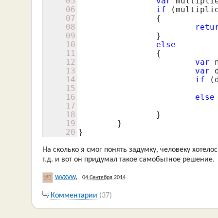
05
var
 multipli
06
if
 (multipli
07
		{

08
retu
09
		}

10
else
11
		{

12
var
 
13
var
 
14
if
 (
15
16
else
17
18
		}

19
	}

20
}
На сколько я смог понять задумку, человеку хотелос
т.д. и вот он придумал такое самобытное решение.
wvxvw
,
04 Сентября 2014
Комментарии
(37)