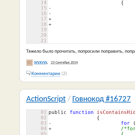
14
 			{
15
-			
16
-					|| (  holderData && holderData.sourceUrl && holderData.getName()==ImageSpriteVO.EMPTY_IMAGE_NAME)

17
+			
18
+					|| (  holderData && holderData.sourceUrl && holderData.getName()==ImageSpriteVO.EMPTY_IMAGE_NAME))

19
 					&& <секрет>.slidesMode 

20
 					&& !<секрет>.fullScreenMode)

21
Тяжело было прочитать, попросили поправить, попр
wvxvw
,
23 Сентября 2014
Комментарии
(2)
ActionScript
/
Говнокод #16727
01
public 
function
isContainsHi
02
 		{
03
-			
for
 
04
+			
/*fo
05
 			{
