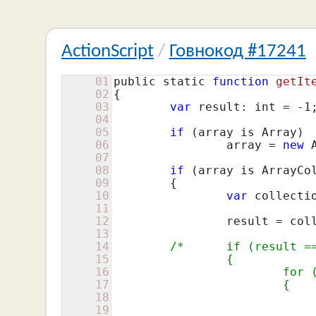
ActionScript
/
Говнокод #17241
01
public static 
function
getIt
02
{
03
var
 result: int = -
1
;
04
05
if
 (array is Array)

06
		array = 
new
 
07
08
if
 (array is ArrayCol
09
	{

10
var
 collecti
11
12
		result = collection.getItemIndex(item);

13
14
/*	if (result == -1 && item is IEquals)

15
		{

16
			for (var index: int = 0; index < collection.length; index++)

17
			{

18
				var obj: Object = collection.getItemAt(in
19