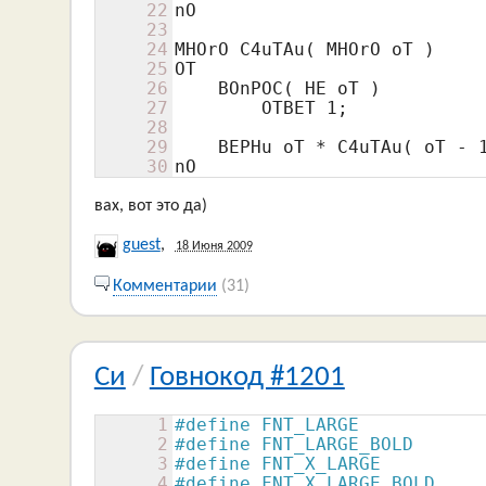
22
nO

23
24
MHOrO C4uTAu( MHOrO oT )

25
OT

26
    BOnPOC( HE oT )

27
        OTBET 
1
;

28
29
    BEPHu oT * C4uTAu( oT - 
30
nO
вах, вот это да)
guest
,
18 Июня 2009
Комментарии
(31)
Си
/
Говнокод #1201
1
#define FNT_LARGE           
2
#define FNT_LARGE_BOLD      
3
#define FNT_X_LARGE         
4
#define FNT_X_LARGE_BOLD    