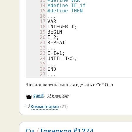
13
#define VAR
14
#define IF if
15
#define THEN
16
...

17
VAR

18
INTEGER I;

19
BEGIN

20
I=
2
;

21
REPEAT

22
...

23
I=I+
1
;

24
UNTIL I<
5
;

25
...

26
END

27
...
Что этот парень пытался сделать с Си? O_o
guest
,
28 Июня 2009
Комментарии
(21)
Си
/
Говнокод #1274