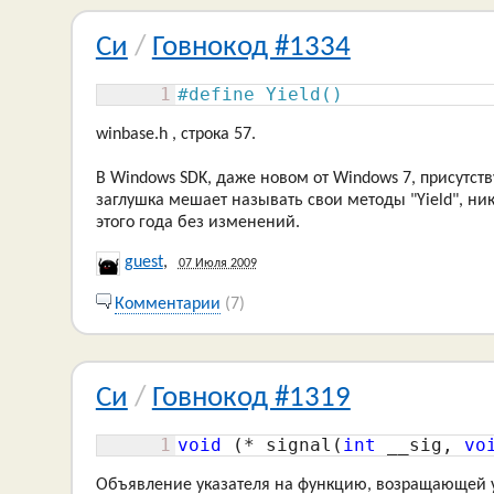
Си
/
Говнокод #1334
1
#define Yield()
winbase.h , строка 57.
В Windows SDK, даже новом от Windows 7, присутству
заглушка мешает называть свои методы "Yield", ник
этого года без изменений.
guest
,
07 Июля 2009
Комментарии
(7)
Си
/
Говнокод #1319
1
void
 (* signal(
int
 __sig, 
vo
Объявление указателя на функцию, возращающей ук