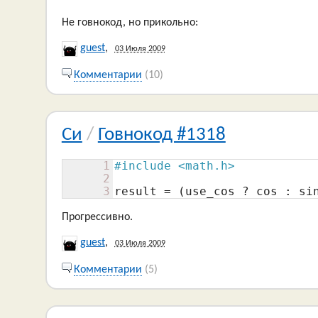
Не говнокод, но прикольно:
guest
,
03 Июля 2009
Комментарии
(10)
Си
/
Говнокод #1318
1
#include <math.h>
2
3
result = (use_cos ? cos : si
Прогрессивно.
guest
,
03 Июля 2009
Комментарии
(5)