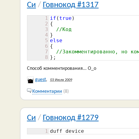
Си
/
Говнокод #1317
1
if
(
true
)

2
{

3
//Код
4
5
else
6
{

7
//Закомментированно, но ко
8
};
Способ комментирования... O_o
guest
,
03 Июля 2009
Комментарии
(8)
Си
/
Говнокод #1279
1
duff device