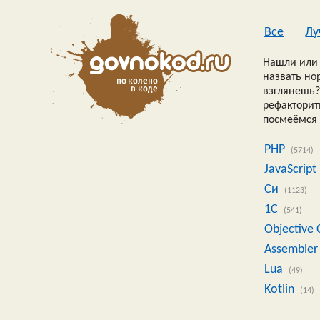
Все
Лу
Нашли или 
назвать но
взглянешь?
рефакторить
посмеёмся 
PHP
(5714)
JavaScript
Си
(1123)
1C
(541)
Objective 
Assembler
Lua
(49)
Kotlin
(14)