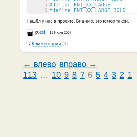
5
#define FNT_XX_LARGE        
6
#define FNT_XX_LARGE_BOLD   
Нашёл у нас в проекте. Видимо, это юмор такой.
guest
,
15 Июня 2009
Комментарии
(1)
← влево
вправо →
113
…
10
9
8
7
6
5
4
3
2
1