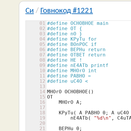
Си
/
Говнокод #1221
01
#define OCHOBHOE main
02
#define OT {
03
#define nO }
04
#define KPyTu for
05
#define BOnPOC if
06
#define BEPHu return
07
#define OTBET return
08
#define HE !
09
#define nE4ATb printf
10
#define MHOrO int
11
#define PABHO =
12
#define uC4O <
13
14
MHOrO OCHOBHOE()

15
OT

16
    MHOrO A;

17
18
    KPyTu( A PABHO 
0
; A uC4O
19
        nE4ATb( 
"%d\n"
, C4uTA
20
21
    BEPHu 
0
;
