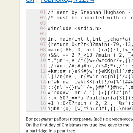
01
/* sent by Stephan Hughson - 
02
/* must be compiled with cc o
03
04
#include <stdio.h>

05
06
int main(int t,int _,char*a)

07
{return!0<t?t<3?main(-79,-13,
08
main(-86, 0, a+1 )+a)):1,t<_?
09
)&&t == 2 ?_<13 ?main ( 2, _+
10
t,"@n'+,#'/*{}w+/w#cdnr/+,{}r
11
,/+#n+,/#;#q#n+,/+k#;*+,/'r :
12
+k#;q#'r}eKK#}w'r}eKK{nl]'/#;
13
l]!/n{n#'; r{#w'r nc{nl]'/#{l
14
n'wk nw' iwk{KK{nl]!/w{%'l##w
15
;;{nl'-{}rw]'/+,}##'*}#nc,',#
16
#'rdq#w! nr'/ ') }+}{rl#'{n' 
17
:t<-50?_==*a ?putchar(a[31]):
18
+1 ):0<t?main ( 2, 2 , "%s"):
19
i@bK'(q)-[w]*%n+r3#l,{}:\nuw
Вот результат работы программы(всё не вместилось
On the first day of Christmas my true love gave to me
a partridge in a pear tree.