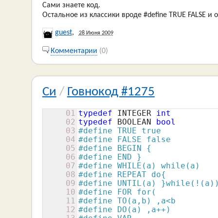
Сами знаете код.
Остальное из классики вроде #define TRUE FALSE и 
guest
,
28 Июня 2009
Комментарии
(0)
Си
/
Говнокод #1275
01
typedef
 INTEGER 
int
02
typedef
 BOOLEAN 
bool
03
#define TRUE true
04
#define FALSE false
05
#define BEGIN {
06
#define END }
07
#define WHILE(a) while(a)
08
#define REPEAT do{
09
#define UNTIL(a) }while(!(a)
10
#define FOR for(
11
#define TO(a,b) ,a<b
12
#define DO(a) ,a++)