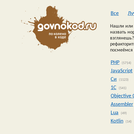
Все
Лу
Нашли или 
назвать но
взглянешь?
рефакторить
посмеёмся 
PHP
(5714)
JavaScript
Си
(1123)
1C
(541)
Objective 
Assembler
Lua
(49)
Kotlin
(14)