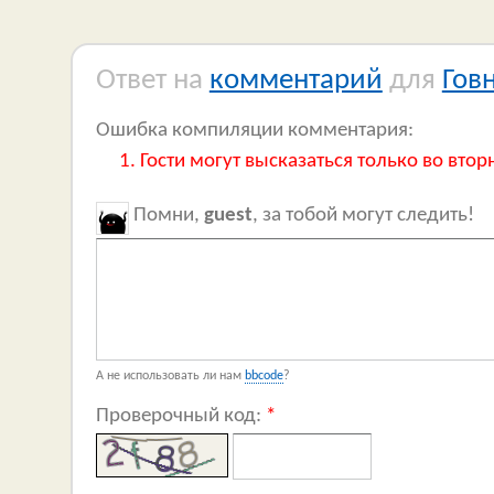
Ответ на
комментарий
для
Гов
Ошибка компиляции комментария:
Гости могут высказаться только во втор
Помни,
guest
, за тобой могут следить!
А не использовать ли нам
bbcode
?
Проверочный код:
*