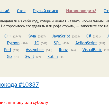
чший
Сток
Глупый поиск
Наговнокодить!
Oт
выдавили из себя код, который нельзя назвать нормальным, на
 Не торопитесь его удалять или рефакторить, — запостите его на
C++
Куча
JavaScript
C#
(2747)
(2427)
(2035)
(1931)
Python
1C
SQL
ActionScript
)
(594)
(541)
(433)
(292)
Perl
Assembler
Ruby
VisualBasic
(194)
(148)
(145)
(13
Go
Swift
Kotlin
)
(31)
(27)
(14)
нокода #10337
ник, пятницу или субботу