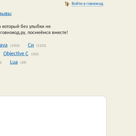
Войти в говнокод
зывы
 который без улыбки не
 говнокод.ру, посмеёмся вместе!
Java
Си
(1503)
(1123)
Objective C
(202)
Lua
8)
(49)