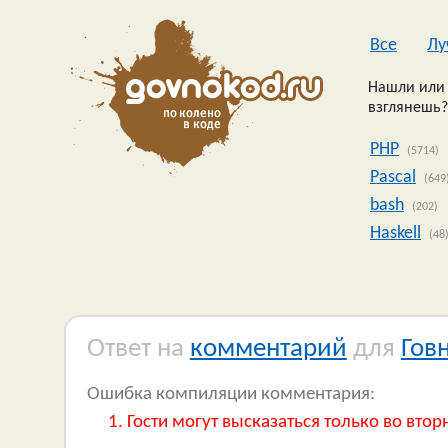
Все
Лу
Нашли или 
взглянешь?
PHP
(5714)
Pascal
(649
bash
(202)
Haskell
(48
Ответ на
комментарий
для
Гов
Ошибка компиляции комментария:
Гости могут высказаться только во втор