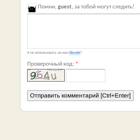
Помни,
guest
, за тобой могут следить!
А не использовать ли нам
bbcode
?
Проверочный код:
*