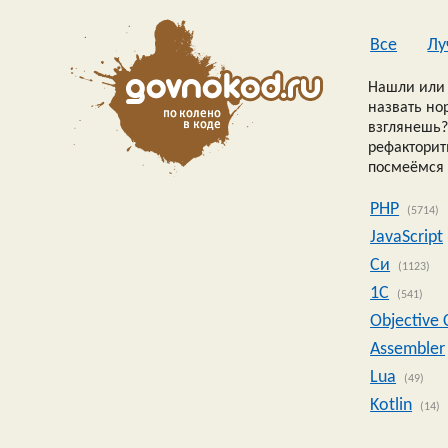
Все
Лу
Нашли или 
назвать но
взглянешь?
рефакторить
посмеёмся 
PHP
(5714)
JavaScript
Си
(1123)
1C
(541)
Objective 
Assembler
Lua
(49)
Kotlin
(14)