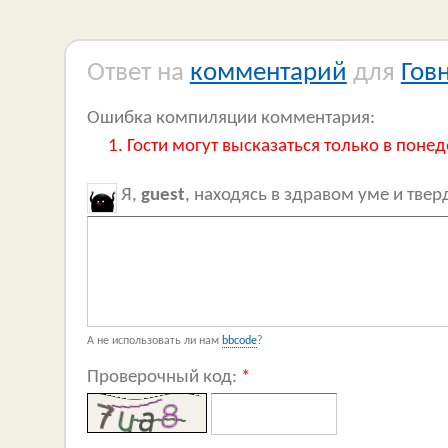
Ответ на
комментарий
для
Гов
Ошибка компиляции комментария:
Гости могут высказаться только в понед
Я,
guest
, находясь в здравом уме и тве
А не использовать ли нам
bbcode
?
Проверочный код:
*