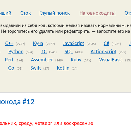
чший
Сток
Глупый поиск
Наговнокодить!
Oт
выдавили из себя код, который нельзя назвать нормальным, на
 Не торопитесь его удалять или рефакторить, — запостите его на
C++
Куча
JavaScript
C#
(2747)
(2427)
(2035)
(1931)
Python
1C
SQL
ActionScript
)
(594)
(541)
(433)
(292)
Perl
Assembler
Ruby
VisualBasic
(194)
(148)
(145)
(13
Go
Swift
Kotlin
)
(31)
(27)
(14)
нокода #12
ельник, среду, четверг или воскресение