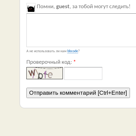
Помни,
guest
, за тобой могут следить!
А не использовать ли нам
bbcode
?
Проверочный код:
*