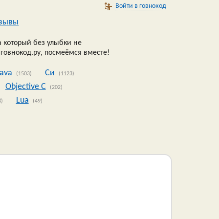
Войти в говнокод
зывы
 который без улыбки не
 говнокод.ру, посмеёмся вместе!
Java
Си
(1503)
(1123)
Objective C
(202)
Lua
8)
(49)