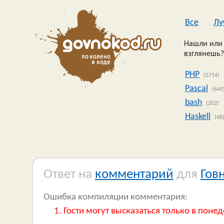
Все
Лу
Нашли или 
взглянешь?
PHP
(5714)
Pascal
(649
bash
(202)
Haskell
(48
Ответ на
комментарий
для
Гов
Ошибка компиляции комментария:
Гости могут высказаться только в понед