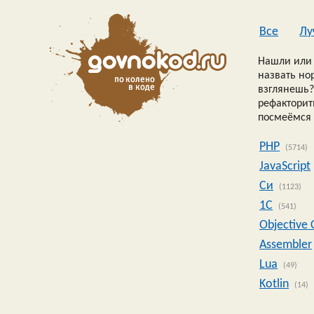
Все
Лу
Нашли или 
назвать но
взглянешь?
рефакторить
посмеёмся 
PHP
(5714)
JavaScript
Си
(1123)
1C
(541)
Objective 
Assembler
Lua
(49)
Kotlin
(14)