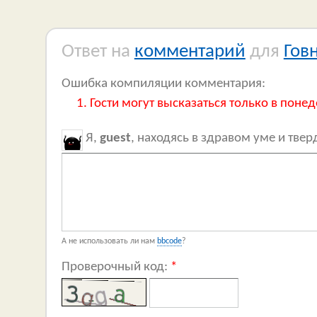
Ответ на
комментарий
для
Гов
Ошибка компиляции комментария:
Гости могут высказаться только в понед
Я,
guest
, находясь в здравом уме и тве
А не использовать ли нам
bbcode
?
Проверочный код:
*