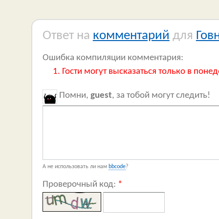
Ответ на
комментарий
для
Гов
Ошибка компиляции комментария:
Гости могут высказаться только в понед
Помни,
guest
, за тобой могут следить!
А не использовать ли нам
bbcode
?
Проверочный код:
*