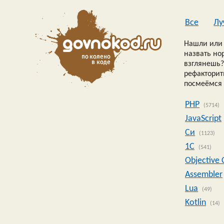
Все
Лу
Нашли или 
назвать но
взглянешь?
рефакторить
посмеёмся 
PHP
(5714)
JavaScript
Си
(1123)
1C
(541)
Objective 
Assembler
Lua
(49)
Kotlin
(14)