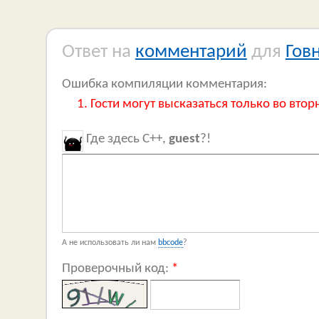
Ответ на
комментарий
для
Гов
Ошибка компиляции комментария:
Гости могут высказаться только во втор
Где здесь C++,
guest
?!
А не использовать ли нам
bbcode
?
Проверочный код:
*