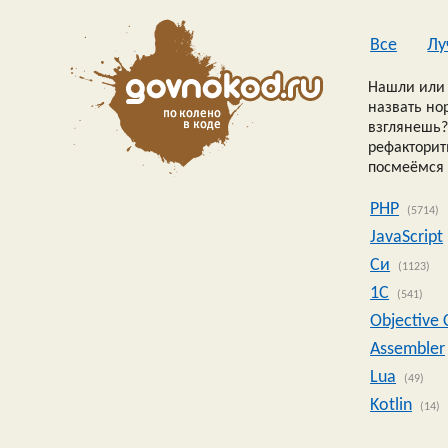
Все
Лу
Нашли или 
назвать но
взглянешь?
рефакторить
посмеёмся 
PHP
(5714)
JavaScript
Си
(1123)
1C
(541)
Objective 
Assembler
Lua
(49)
Kotlin
(14)