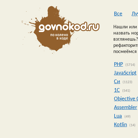
Все
Лу
Нашли или 
назвать но
взглянешь?
рефакторить
посмеёмся 
PHP
(5714)
JavaScript
Си
(1123)
1C
(541)
Objective 
Assembler
Lua
(49)
Kotlin
(14)