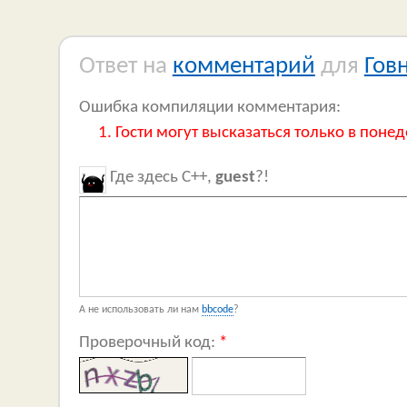
Ответ на
комментарий
для
Гов
Ошибка компиляции комментария:
Гости могут высказаться только в понед
Где здесь C++,
guest
?!
А не использовать ли нам
bbcode
?
Проверочный код:
*