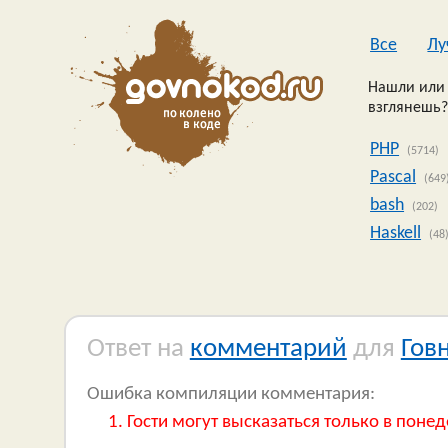
Все
Лу
Нашли или 
взглянешь?
PHP
(5714)
Pascal
(649
bash
(202)
Haskell
(48
Ответ на
комментарий
для
Гов
Ошибка компиляции комментария:
Гости могут высказаться только в понед