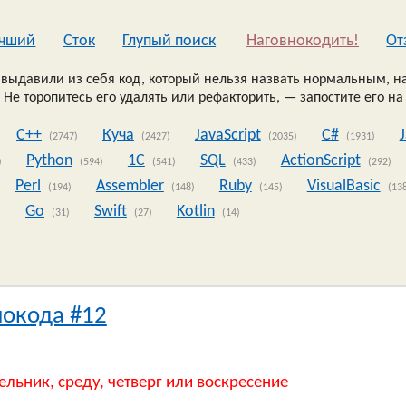
чший
Сток
Глупый поиск
Наговнокодить!
Oт
выдавили из себя код, который нельзя назвать нормальным, на
 Не торопитесь его удалять или рефакторить, — запостите его на
C++
Куча
JavaScript
C#
(2747)
(2427)
(2035)
(1931)
Python
1C
SQL
ActionScript
)
(594)
(541)
(433)
(292)
Perl
Assembler
Ruby
VisualBasic
(194)
(148)
(145)
(13
Go
Swift
Kotlin
)
(31)
(27)
(14)
нокода #12
ельник, среду, четверг или воскресение