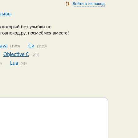
Войти в говнокод
зывы
 который без улыбки не
 говнокод.ру, посмеёмся вместе!
Java
Си
(1503)
(1123)
Objective C
(202)
Lua
8)
(49)