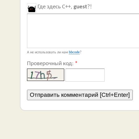
Где здесь C++,
guest
?!
А не использовать ли нам
bbcode
?
Проверочный код:
*