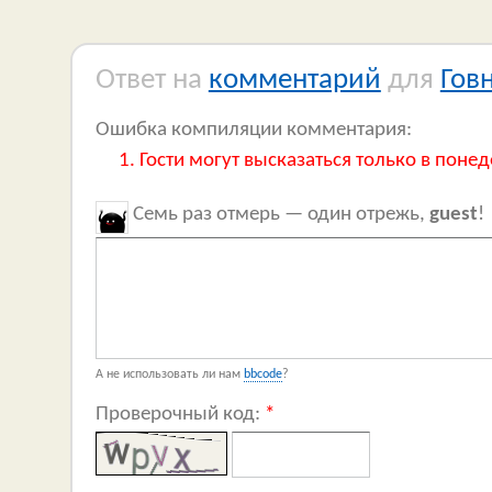
Ответ на
комментарий
для
Гов
Ошибка компиляции комментария:
Гости могут высказаться только в понед
Семь раз отмерь — один отрежь,
guest
!
А не использовать ли нам
bbcode
?
Проверочный код:
*