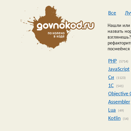
Все
Лу
Нашли или 
назвать но
взглянешь?
рефакторить
посмеёмся 
PHP
(5714)
JavaScript
Си
(1123)
1C
(541)
Objective 
Assembler
Lua
(49)
Kotlin
(14)