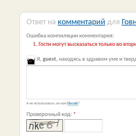
Ответ на
комментарий
для
Гов
Ошибка компиляции комментария:
Гости могут высказаться только во втор
Я,
guest
, находясь в здравом уме и тве
А не использовать ли нам
bbcode
?
Проверочный код:
*