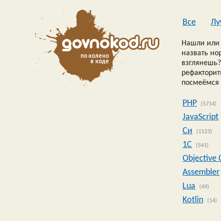
Все
Лу
Нашли или 
назвать но
взглянешь?
рефакторить
посмеёмся 
PHP
(5714)
JavaScript
Си
(1123)
1C
(541)
Objective 
Assembler
Lua
(49)
Kotlin
(14)