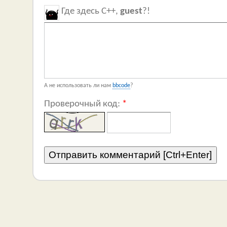
Где здесь C++,
guest
?!
А не использовать ли нам
bbcode
?
Проверочный код:
*