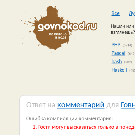
Все
Лу
Нашли или 
взглянешь?
PHP
(5714)
Pascal
(649
bash
(202)
Haskell
(48
Ответ на
комментарий
для
Гов
Ошибка компиляции комментария:
Гости могут высказаться только в понед