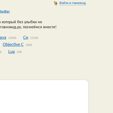
Войти в говнокод
зывы
 который без улыбки не
 говнокод.ру, посмеёмся вместе!
Java
Си
(1503)
(1123)
Objective C
(202)
Lua
8)
(49)