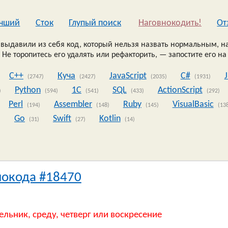
чший
Сток
Глупый поиск
Наговнокодить!
Oт
выдавили из себя код, который нельзя назвать нормальным, на
 Не торопитесь его удалять или рефакторить, — запостите его на
C++
Куча
JavaScript
C#
(2747)
(2427)
(2035)
(1931)
Python
1C
SQL
ActionScript
)
(594)
(541)
(433)
(292)
Perl
Assembler
Ruby
VisualBasic
(194)
(148)
(145)
(13
Go
Swift
Kotlin
)
(31)
(27)
(14)
нокода #18470
ельник, среду, четверг или воскресение