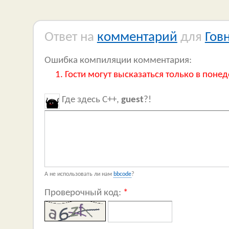
Ответ на
комментарий
для
Гов
Ошибка компиляции комментария:
Гости могут высказаться только в понед
Где здесь C++,
guest
?!
А не использовать ли нам
bbcode
?
Проверочный код:
*