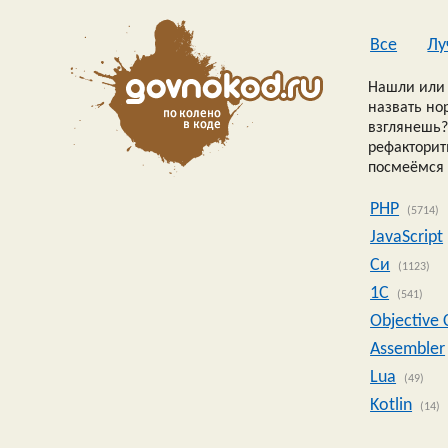
Все
Лу
Нашли или 
назвать но
взглянешь?
рефакторить
посмеёмся 
PHP
(5714)
JavaScript
Си
(1123)
1C
(541)
Objective 
Assembler
Lua
(49)
Kotlin
(14)