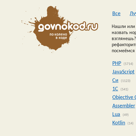
Все
Лу
Нашли или 
назвать но
взглянешь?
рефакторить
посмеёмся 
PHP
(5714)
JavaScript
Си
(1123)
1C
(541)
Objective 
Assembler
Lua
(49)
Kotlin
(14)