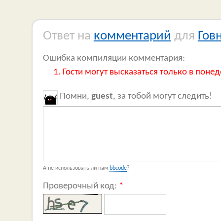
Ответ на
комментарий
для
Гов
Ошибка компиляции комментария:
Гости могут высказаться только в понед
Помни,
guest
, за тобой могут следить!
А не использовать ли нам
bbcode
?
Проверочный код:
*