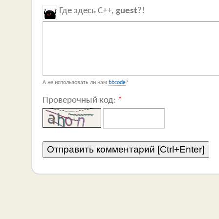
Где здесь C++,
guest
?!
А не использовать ли нам
bbcode
?
Проверочный код:
*