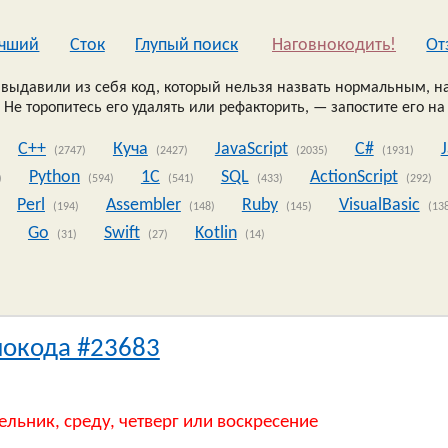
чший
Сток
Глупый поиск
Наговнокодить!
Oт
выдавили из себя код, который нельзя назвать нормальным, на
 Не торопитесь его удалять или рефакторить, — запостите его на
C++
Куча
JavaScript
C#
(2747)
(2427)
(2035)
(1931)
Python
1C
SQL
ActionScript
)
(594)
(541)
(433)
(292)
Perl
Assembler
Ruby
VisualBasic
(194)
(148)
(145)
(13
Go
Swift
Kotlin
)
(31)
(27)
(14)
нокода #23683
ельник, среду, четверг или воскресение