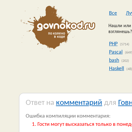
Все
Лу
Нашли или 
взглянешь?
PHP
(5714)
Pascal
(649
bash
(202)
Haskell
(48
Ответ на
комментарий
для
Гов
Ошибка компиляции комментария:
Гости могут высказаться только в понед