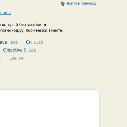
Войти в говнокод
зывы
 который без улыбки не
 говнокод.ру, посмеёмся вместе!
Java
Си
(1503)
(1123)
Objective C
(202)
Lua
8)
(49)