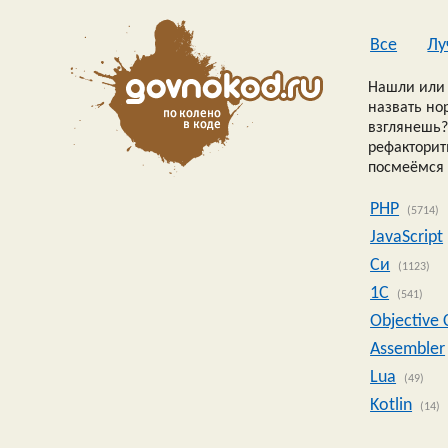
Все
Лу
Нашли или 
назвать но
взглянешь?
рефакторить
посмеёмся 
PHP
(5714)
JavaScript
Си
(1123)
1C
(541)
Objective 
Assembler
Lua
(49)
Kotlin
(14)