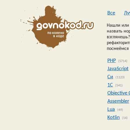
Все
Лу
Нашли или 
назвать но
взглянешь?
рефакторить
посмеёмся 
PHP
(5714)
JavaScript
Си
(1123)
1C
(541)
Objective 
Assembler
Lua
(49)
Kotlin
(14)