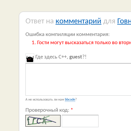
Ответ на
комментарий
для
Гов
Ошибка компиляции комментария:
Гости могут высказаться только во втор
Где здесь C++,
guest
?!
А не использовать ли нам
bbcode
?
Проверочный код:
*