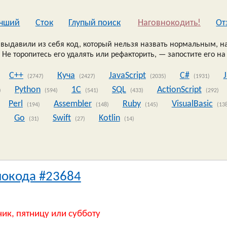
чший
Сток
Глупый поиск
Наговнокодить!
Oт
выдавили из себя код, который нельзя назвать нормальным, на
 Не торопитесь его удалять или рефакторить, — запостите его на
C++
Куча
JavaScript
C#
(2747)
(2427)
(2035)
(1931)
Python
1C
SQL
ActionScript
)
(594)
(541)
(433)
(292)
Perl
Assembler
Ruby
VisualBasic
(194)
(148)
(145)
(13
Go
Swift
Kotlin
)
(31)
(27)
(14)
нокода #23684
ник, пятницу или субботу