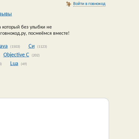
Войти в говнокод
зывы
 который без улыбки не
 говнокод.ру, посмеёмся вместе!
Java
Си
(1503)
(1123)
Objective C
(202)
Lua
8)
(49)