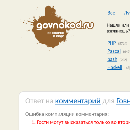
Все
Лу
Нашли или 
взглянешь?
PHP
(5714)
Pascal
(649
bash
(202)
Haskell
(48
Ответ на
комментарий
для
Гов
Ошибка компиляции комментария:
Гости могут высказаться только во втор