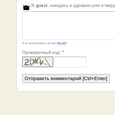
Я,
guest
, находясь в здравом уме и тве
А не использовать ли нам
bbcode
?
Проверочный код:
*