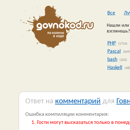
Все
Лу
Нашли или 
взглянешь?
PHP
(5714)
Pascal
(649
bash
(202)
Haskell
(48
Ответ на
комментарий
для
Гов
Ошибка компиляции комментария:
Гости могут высказаться только в понед