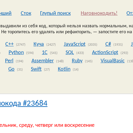
чший
Сток
Глупый поиск
Наговнокодить!
Oт
выдавили из себя код, который нельзя назвать нормальным, на
 Не торопитесь его удалять или рефакторить, — запостите его на
C++
Куча
JavaScript
C#
(2747)
(2427)
(2035)
(1931)
Python
1C
SQL
ActionScript
)
(594)
(541)
(433)
(292)
Perl
Assembler
Ruby
VisualBasic
(194)
(148)
(145)
(13
Go
Swift
Kotlin
)
(31)
(27)
(14)
нокода #23684
ельник, среду, четверг или воскресение