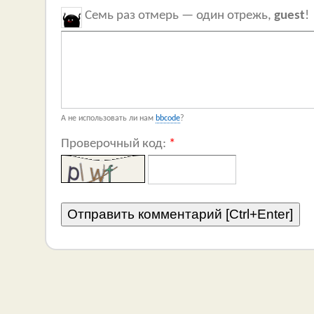
Семь раз отмерь — один отрежь,
guest
!
А не использовать ли нам
bbcode
?
Проверочный код:
*