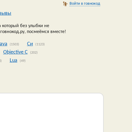
Войти в говнокод
зывы
 который без улыбки не
 говнокод.ру, посмеёмся вместе!
Java
Си
(1503)
(1123)
Objective C
(202)
Lua
8)
(49)