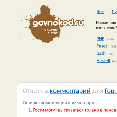
Все
Лу
Нашли или 
взглянешь?
PHP
(5714)
Pascal
(649
bash
(202)
Haskell
(48
Ответ на
комментарий
для
Гов
Ошибка компиляции комментария:
Гости могут высказаться только в понед