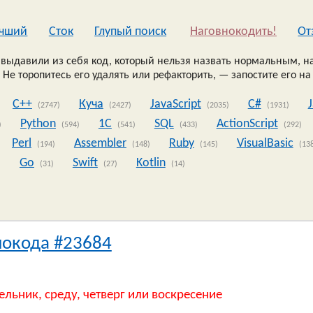
чший
Сток
Глупый поиск
Наговнокодить!
Oт
выдавили из себя код, который нельзя назвать нормальным, на
 Не торопитесь его удалять или рефакторить, — запостите его на
C++
Куча
JavaScript
C#
(2747)
(2427)
(2035)
(1931)
Python
1C
SQL
ActionScript
)
(594)
(541)
(433)
(292)
Perl
Assembler
Ruby
VisualBasic
(194)
(148)
(145)
(13
Go
Swift
Kotlin
)
(31)
(27)
(14)
нокода #23684
ельник, среду, четверг или воскресение