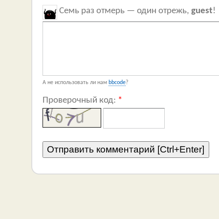
Семь раз отмерь — один отрежь,
guest
!
А не использовать ли нам
bbcode
?
Проверочный код:
*