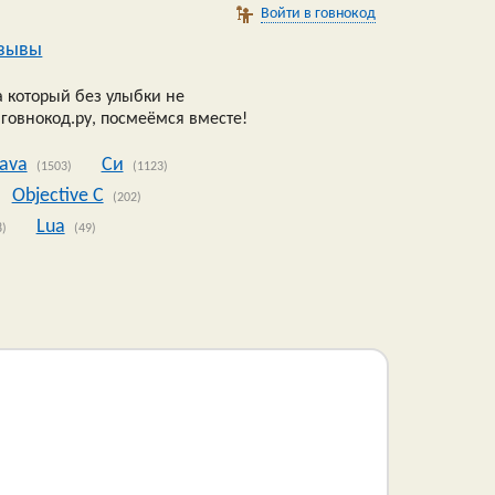
Войти в говнокод
зывы
 который без улыбки не
 говнокод.ру, посмеёмся вместе!
Java
Си
(1503)
(1123)
Objective C
(202)
Lua
8)
(49)