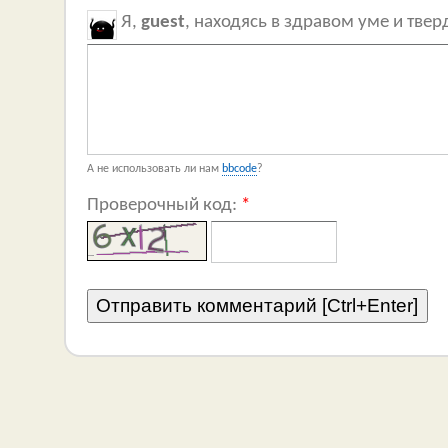
Я,
guest
, находясь в здравом уме и тве
А не использовать ли нам
bbcode
?
Проверочный код:
*