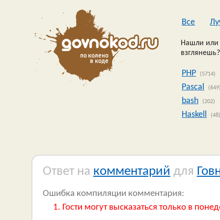
Все
Лу
Нашли или 
взглянешь?
PHP
(5714)
Pascal
(649
bash
(202)
Haskell
(48
Ответ на
комментарий
для
Гов
Ошибка компиляции комментария:
Гости могут высказаться только в понед