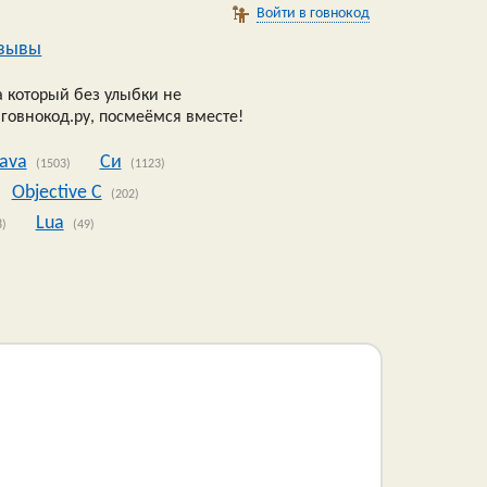
Войти в говнокод
зывы
 который без улыбки не
 говнокод.ру, посмеёмся вместе!
Java
Си
(1503)
(1123)
Objective C
(202)
Lua
8)
(49)