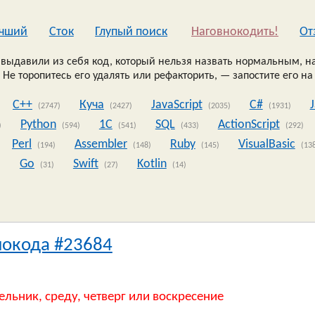
чший
Сток
Глупый поиск
Наговнокодить!
Oт
выдавили из себя код, который нельзя назвать нормальным, на
 Не торопитесь его удалять или рефакторить, — запостите его на
C++
Куча
JavaScript
C#
(2747)
(2427)
(2035)
(1931)
Python
1C
SQL
ActionScript
)
(594)
(541)
(433)
(292)
Perl
Assembler
Ruby
VisualBasic
(194)
(148)
(145)
(13
Go
Swift
Kotlin
)
(31)
(27)
(14)
нокода #23684
ельник, среду, четверг или воскресение