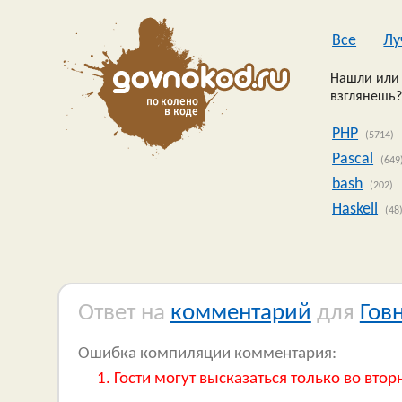
Все
Лу
Нашли или 
взглянешь?
PHP
(5714)
Pascal
(649
bash
(202)
Haskell
(48
Ответ на
комментарий
для
Гов
Ошибка компиляции комментария:
Гости могут высказаться только во втор