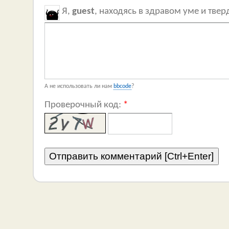
Я,
guest
, находясь в здравом уме и тве
А не использовать ли нам
bbcode
?
Проверочный код:
*