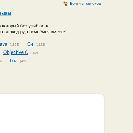
Войти в говнокод
зывы
 который без улыбки не
 говнокод.ру, посмеёмся вместе!
Java
Си
(1503)
(1123)
Objective C
(202)
Lua
8)
(49)