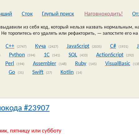
чший
Сток
Глупый поиск
Наговнокодить!
Oт
выдавили из себя код, который нельзя назвать нормальным, на
 Не торопитесь его удалять или рефакторить, — запостите его на
C++
Куча
JavaScript
C#
(2747)
(2427)
(2035)
(1931)
Python
1C
SQL
ActionScript
)
(594)
(541)
(433)
(292)
Perl
Assembler
Ruby
VisualBasic
(194)
(148)
(145)
(13
Go
Swift
Kotlin
)
(31)
(27)
(14)
нокода #23907
ник, пятницу или субботу