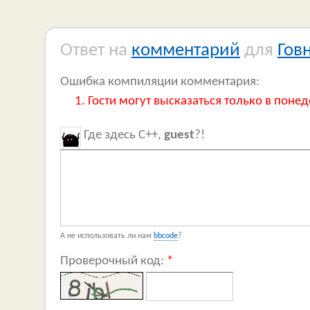
Ответ на
комментарий
для
Гов
Ошибка компиляции комментария:
Гости могут высказаться только в понед
Где здесь C++,
guest
?!
А не использовать ли нам
bbcode
?
Проверочный код:
*