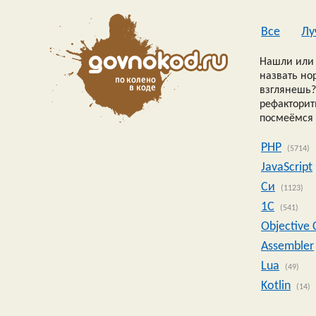
Все
Лу
Нашли или 
назвать но
взглянешь?
рефакторить
посмеёмся 
PHP
(5714)
JavaScript
Си
(1123)
1C
(541)
Objective 
Assembler
Lua
(49)
Kotlin
(14)