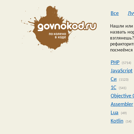
Все
Лу
Нашли или 
назвать но
взглянешь?
рефакторить
посмеёмся 
PHP
(5714)
JavaScript
Си
(1123)
1C
(541)
Objective 
Assembler
Lua
(49)
Kotlin
(14)