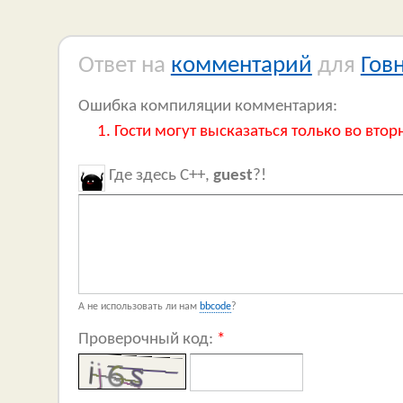
Ответ на
комментарий
для
Гов
Ошибка компиляции комментария:
Гости могут высказаться только во втор
Где здесь C++,
guest
?!
А не использовать ли нам
bbcode
?
Проверочный код:
*