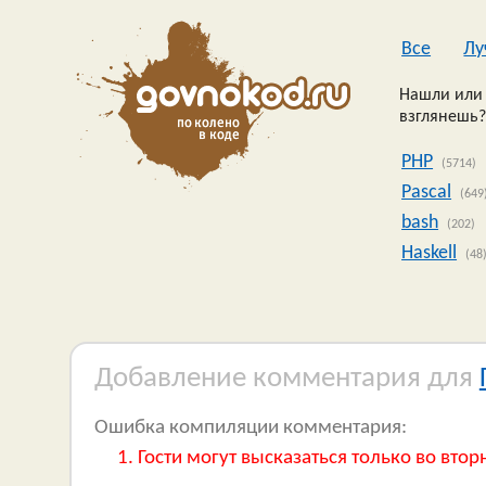
Все
Лу
Нашли или 
взглянешь?
PHP
(5714)
Pascal
(649
bash
(202)
Haskell
(48
Добавление комментария для
Ошибка компиляции комментария:
Гости могут высказаться только во втор