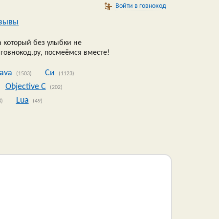
Войти в говнокод
зывы
 который без улыбки не
 говнокод.ру, посмеёмся вместе!
Java
Си
(1503)
(1123)
Objective C
(202)
Lua
8)
(49)