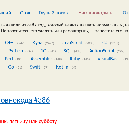
чший
Сток
Глупый поиск
Наговнокодить!
Oт
выдавили из себя код, который нельзя назвать нормальным, на
 Не торопитесь его удалять или рефакторить, — запостите его на
C++
Куча
JavaScript
C#
(2747)
(2427)
(2035)
(1931)
Python
1C
SQL
ActionScript
)
(594)
(541)
(433)
(292)
Perl
Assembler
Ruby
VisualBasic
(194)
(148)
(145)
(13
Go
Swift
Kotlin
)
(31)
(27)
(14)
Говнокода #386
ник, пятницу или субботу