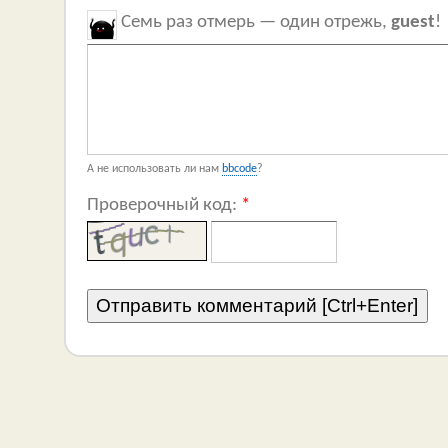
Семь раз отмерь — один отрежь,
guest
!
А не использовать ли нам
bbcode
?
Проверочный код:
*