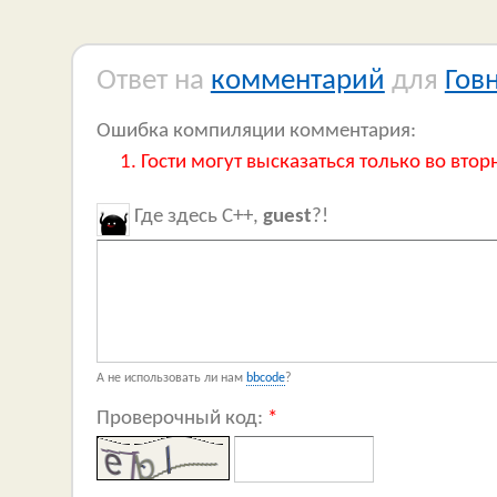
Ответ на
комментарий
для
Гов
Ошибка компиляции комментария:
Гости могут высказаться только во втор
Где здесь C++,
guest
?!
А не использовать ли нам
bbcode
?
Проверочный код:
*