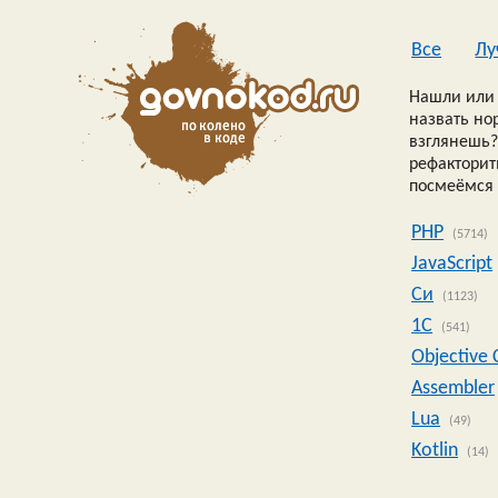
Все
Лу
Нашли или 
назвать но
взглянешь?
рефакторить
посмеёмся 
PHP
(5714)
JavaScript
Си
(1123)
1C
(541)
Objective 
Assembler
Lua
(49)
Kotlin
(14)