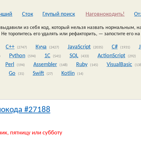
чший
Сток
Глупый поиск
Наговнокодить!
Oт
выдавили из себя код, который нельзя назвать нормальным, на
 Не торопитесь его удалять или рефакторить, — запостите его на
C++
Куча
JavaScript
C#
(2747)
(2427)
(2035)
(1931)
Python
1C
SQL
ActionScript
)
(594)
(541)
(433)
(292)
Perl
Assembler
Ruby
VisualBasic
(194)
(148)
(145)
(13
Go
Swift
Kotlin
)
(31)
(27)
(14)
нокода #27188
ник, пятницу или субботу