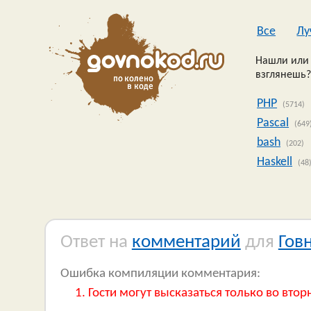
Все
Лу
Нашли или 
взглянешь?
PHP
(5714)
Pascal
(649
bash
(202)
Haskell
(48
Ответ на
комментарий
для
Гов
Ошибка компиляции комментария:
Гости могут высказаться только во втор