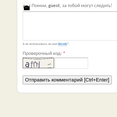
Помни,
guest
, за тобой могут следить!
А не использовать ли нам
bbcode
?
Проверочный код:
*