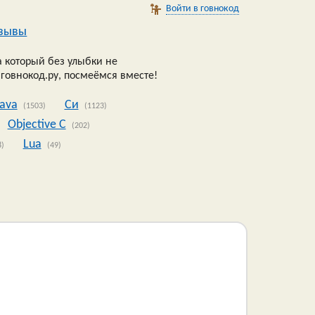
Войти в говнокод
зывы
 который без улыбки не
 говнокод.ру, посмеёмся вместе!
Java
Си
(1503)
(1123)
Objective C
(202)
Lua
8)
(49)