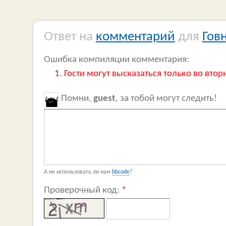
Ответ на
комментарий
для
Гов
Ошибка компиляции комментария:
Гости могут высказаться только во втор
Помни,
guest
, за тобой могут следить!
А не использовать ли нам
bbcode
?
Проверочный код:
*