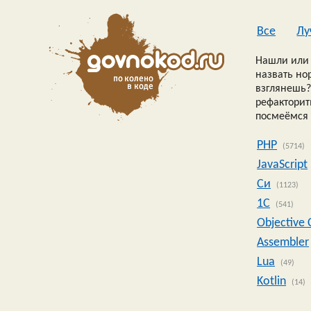
Все
Лу
Нашли или 
назвать но
взглянешь?
рефакторить
посмеёмся 
PHP
(5714)
JavaScript
Си
(1123)
1C
(541)
Objective 
Assembler
Lua
(49)
Kotlin
(14)