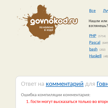
Все
Лу
Нашли или 
взглянешь?
PHP
(5714)
Pascal
(649
bash
(202)
Haskell
(48
Ответ на
комментарий
для
Гов
Ошибка компиляции комментария:
Гости могут высказаться только во втор