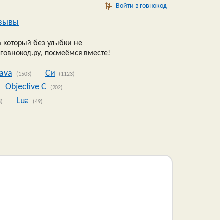
Войти в говнокод
зывы
 который без улыбки не
 говнокод.ру, посмеёмся вместе!
Java
Си
(1503)
(1123)
Objective C
(202)
Lua
8)
(49)