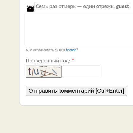
Семь раз отмерь — один отрежь,
guest
!
А не использовать ли нам
bbcode
?
Проверочный код:
*