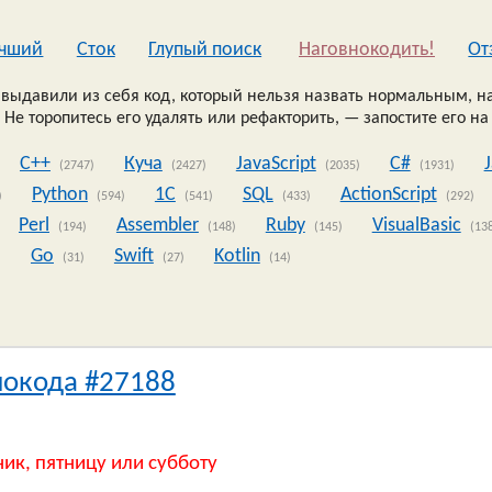
чший
Сток
Глупый поиск
Наговнокодить!
Oт
выдавили из себя код, который нельзя назвать нормальным, на
 Не торопитесь его удалять или рефакторить, — запостите его на
C++
Куча
JavaScript
C#
(2747)
(2427)
(2035)
(1931)
Python
1C
SQL
ActionScript
)
(594)
(541)
(433)
(292)
Perl
Assembler
Ruby
VisualBasic
(194)
(148)
(145)
(13
Go
Swift
Kotlin
)
(31)
(27)
(14)
нокода #27188
ник, пятницу или субботу