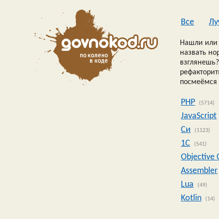
Все
Лу
Нашли или 
назвать но
взглянешь?
рефакторить
посмеёмся 
PHP
(5714)
JavaScript
Си
(1123)
1C
(541)
Objective 
Assembler
Lua
(49)
Kotlin
(14)