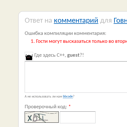
Ответ на
комментарий
для
Гов
Ошибка компиляции комментария:
Гости могут высказаться только во втор
Где здесь C++,
guest
?!
А не использовать ли нам
bbcode
?
Проверочный код:
*