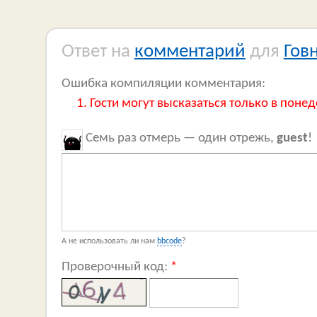
Ответ на
комментарий
для
Гов
Ошибка компиляции комментария:
Гости могут высказаться только в понед
Семь раз отмерь — один отрежь,
guest
!
А не использовать ли нам
bbcode
?
Проверочный код:
*