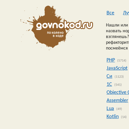
Все
Лу
Нашли или 
назвать но
взглянешь?
рефакторить
посмеёмся 
PHP
(5714)
JavaScript
Си
(1123)
1C
(541)
Objective 
Assembler
Lua
(49)
Kotlin
(14)