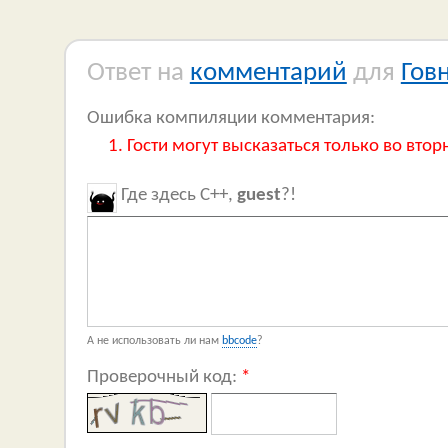
Ответ на
комментарий
для
Гов
Ошибка компиляции комментария:
Гости могут высказаться только во втор
Где здесь C++,
guest
?!
А не использовать ли нам
bbcode
?
Проверочный код:
*