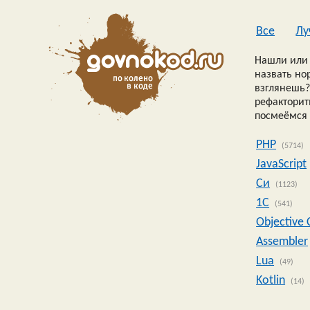
Все
Лу
Нашли или 
назвать но
взглянешь?
рефакторить
посмеёмся 
PHP
(5714)
JavaScript
Си
(1123)
1C
(541)
Objective 
Assembler
Lua
(49)
Kotlin
(14)