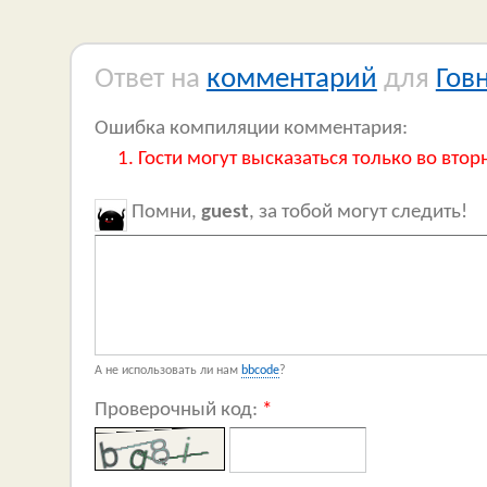
Ответ на
комментарий
для
Гов
Ошибка компиляции комментария:
Гости могут высказаться только во втор
Помни,
guest
, за тобой могут следить!
А не использовать ли нам
bbcode
?
Проверочный код:
*