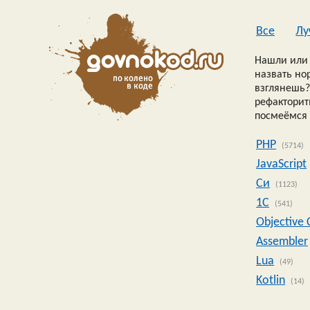
Все
Лу
Нашли или 
назвать но
взглянешь?
рефакторить
посмеёмся 
PHP
(5714)
JavaScript
Си
(1123)
1C
(541)
Objective 
Assembler
Lua
(49)
Kotlin
(14)