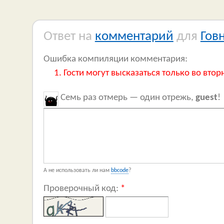
Ответ на
комментарий
для
Гов
Ошибка компиляции комментария:
Гости могут высказаться только во втор
Семь раз отмерь — один отрежь,
guest
!
А не использовать ли нам
bbcode
?
Проверочный код:
*