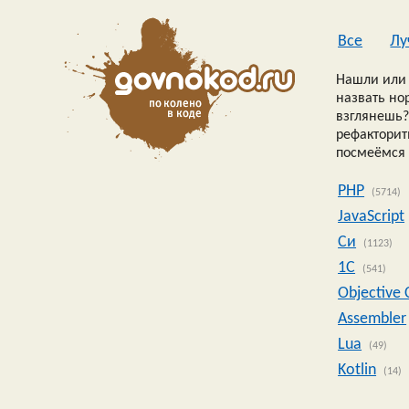
Все
Лу
Нашли или 
назвать но
взглянешь?
рефакторить
посмеёмся 
PHP
(5714)
JavaScript
Си
(1123)
1C
(541)
Objective 
Assembler
Lua
(49)
Kotlin
(14)