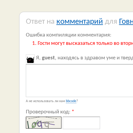
Ответ на
комментарий
для
Гов
Ошибка компиляции комментария:
Гости могут высказаться только во втор
Я,
guest
, находясь в здравом уме и тве
А не использовать ли нам
bbcode
?
Проверочный код:
*