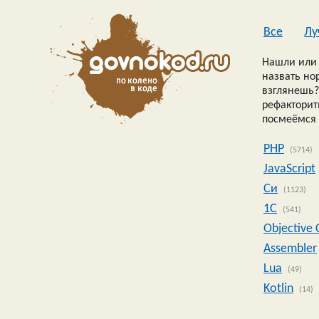
Все
Лу
Нашли или 
назвать но
взглянешь?
рефакторить
посмеёмся 
PHP
(5714)
JavaScript
Си
(1123)
1C
(541)
Objective 
Assembler
Lua
(49)
Kotlin
(14)