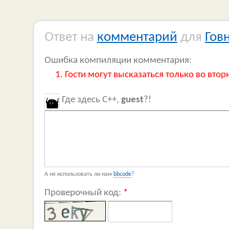
Ответ на
комментарий
для
Гов
Ошибка компиляции комментария:
Гости могут высказаться только во втор
Где здесь C++,
guest
?!
А не использовать ли нам
bbcode
?
Проверочный код:
*