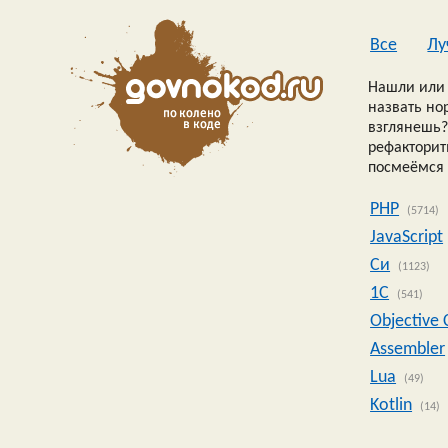
Все
Лу
Нашли или 
назвать но
взглянешь?
рефакторить
посмеёмся 
PHP
(5714)
JavaScript
Си
(1123)
1C
(541)
Objective 
Assembler
Lua
(49)
Kotlin
(14)