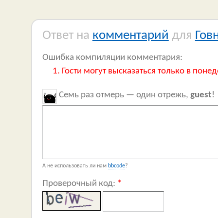
Ответ на
комментарий
для
Гов
Ошибка компиляции комментария:
Гости могут высказаться только в понед
Семь раз отмерь — один отрежь,
guest
!
А не использовать ли нам
bbcode
?
Проверочный код:
*