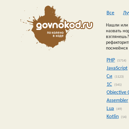
Все
Лу
Нашли или 
назвать но
взглянешь?
рефакторить
посмеёмся 
PHP
(5714)
JavaScript
Си
(1123)
1C
(541)
Objective 
Assembler
Lua
(49)
Kotlin
(14)