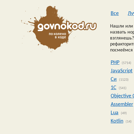
Все
Лу
Нашли или 
назвать но
взглянешь?
рефакторить
посмеёмся 
PHP
(5714)
JavaScript
Си
(1123)
1C
(541)
Objective 
Assembler
Lua
(49)
Kotlin
(14)