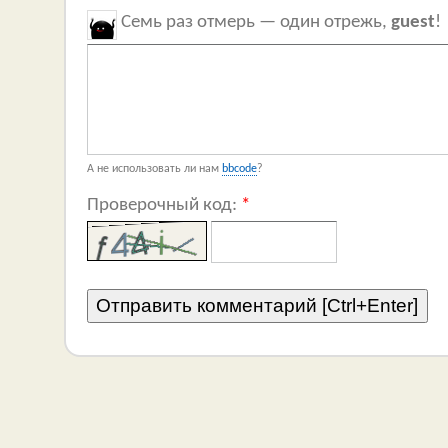
Семь раз отмерь — один отрежь,
guest
!
А не использовать ли нам
bbcode
?
Проверочный код:
*