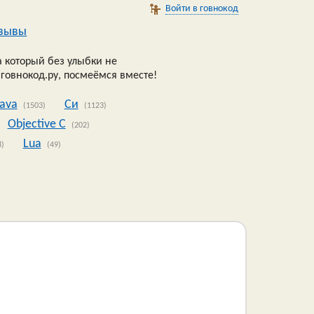
Войти в говнокод
зывы
 который без улыбки не
 говнокод.ру, посмеёмся вместе!
Java
Си
(1503)
(1123)
Objective C
(202)
Lua
8)
(49)