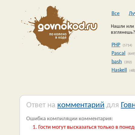
Все
Лу
Нашли или 
взглянешь?
PHP
(5714)
Pascal
(649
bash
(202)
Haskell
(48
Ответ на
комментарий
для
Гов
Ошибка компиляции комментария:
Гости могут высказаться только в понед