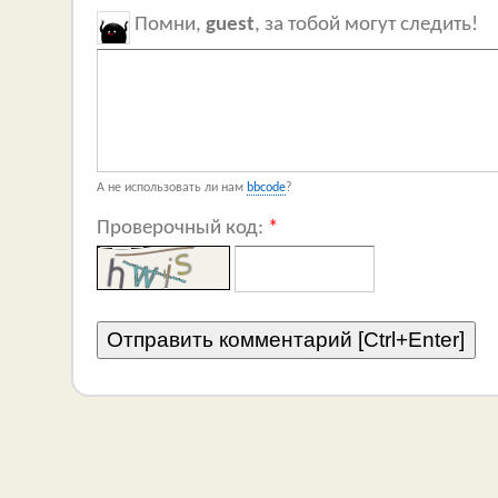
Помни,
guest
, за тобой могут следить!
А не использовать ли нам
bbcode
?
Проверочный код:
*