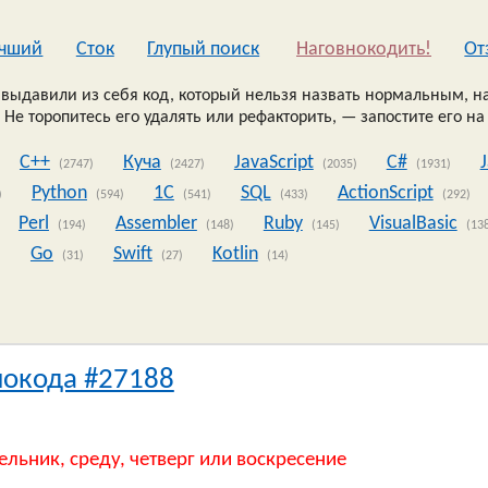
чший
Сток
Глупый поиск
Наговнокодить!
Oт
выдавили из себя код, который нельзя назвать нормальным, на
 Не торопитесь его удалять или рефакторить, — запостите его на
C++
Куча
JavaScript
C#
(2747)
(2427)
(2035)
(1931)
Python
1C
SQL
ActionScript
)
(594)
(541)
(433)
(292)
Perl
Assembler
Ruby
VisualBasic
(194)
(148)
(145)
(13
Go
Swift
Kotlin
)
(31)
(27)
(14)
нокода #27188
ельник, среду, четверг или воскресение