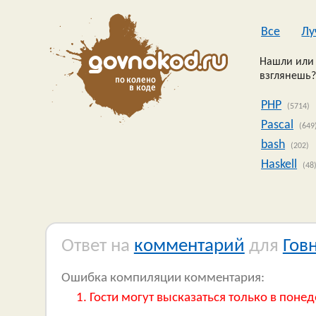
Все
Лу
Нашли или 
взглянешь?
PHP
(5714)
Pascal
(649
bash
(202)
Haskell
(48
Ответ на
комментарий
для
Гов
Ошибка компиляции комментария:
Гости могут высказаться только в понед