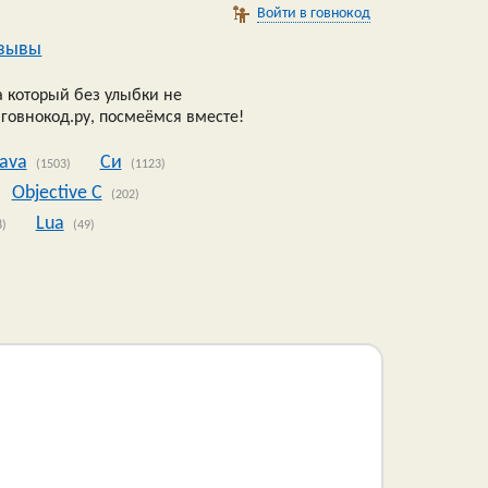
Войти в говнокод
зывы
 который без улыбки не
 говнокод.ру, посмеёмся вместе!
Java
Си
(1503)
(1123)
Objective C
(202)
Lua
8)
(49)