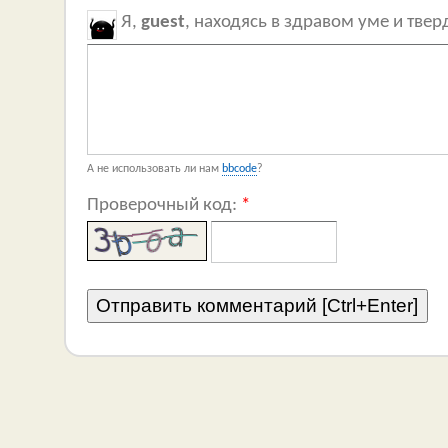
Я,
guest
, находясь в здравом уме и тве
А не использовать ли нам
bbcode
?
Проверочный код:
*