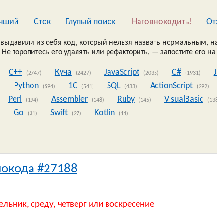
чший
Сток
Глупый поиск
Наговнокодить!
Oт
выдавили из себя код, который нельзя назвать нормальным, на
 Не торопитесь его удалять или рефакторить, — запостите его на
C++
Куча
JavaScript
C#
(2747)
(2427)
(2035)
(1931)
Python
1C
SQL
ActionScript
)
(594)
(541)
(433)
(292)
Perl
Assembler
Ruby
VisualBasic
(194)
(148)
(145)
(13
Go
Swift
Kotlin
)
(31)
(27)
(14)
нокода #27188
ельник, среду, четверг или воскресение