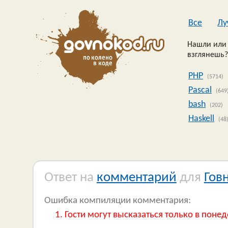
Все
Лу
Нашли или 
взглянешь?
PHP
(5714)
Pascal
(649
bash
(202)
Haskell
(48
Ответ на
комментарий
для
Гов
Ошибка компиляции комментария:
Гости могут высказаться только в понед