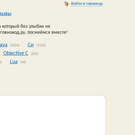
Войти в говнокод
зывы
 который без улыбки не
 говнокод.ру, посмеёмся вместе!
Java
Си
(1503)
(1123)
Objective C
(202)
Lua
8)
(49)