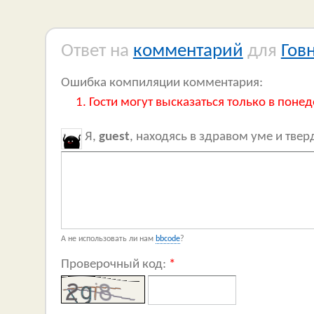
Ответ на
комментарий
для
Гов
Ошибка компиляции комментария:
Гости могут высказаться только в понед
Я,
guest
, находясь в здравом уме и тве
А не использовать ли нам
bbcode
?
Проверочный код:
*