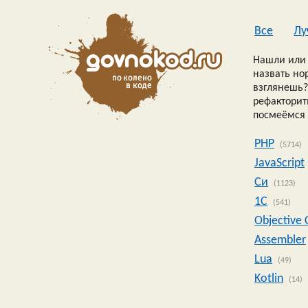
Все
Лу
Нашли или 
назвать но
взглянешь?
рефакторить
посмеёмся 
PHP
(5714)
JavaScript
Си
(1123)
1C
(541)
Objective 
Assembler
Lua
(49)
Kotlin
(14)