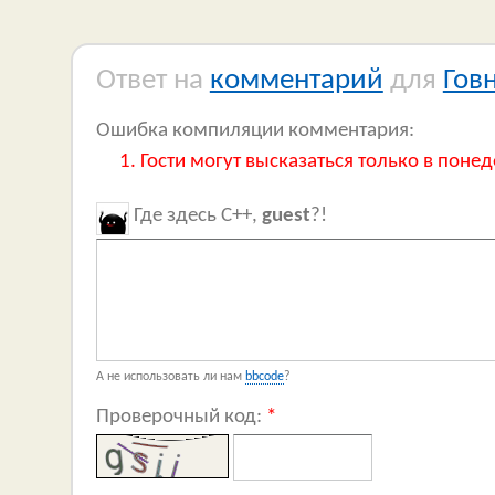
Ответ на
комментарий
для
Гов
Ошибка компиляции комментария:
Гости могут высказаться только в понед
Где здесь C++,
guest
?!
А не использовать ли нам
bbcode
?
Проверочный код:
*