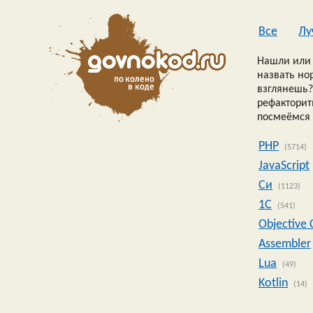
Все
Лу
Нашли или 
назвать но
взглянешь?
рефакторить
посмеёмся 
PHP
(5714)
JavaScript
Си
(1123)
1C
(541)
Objective 
Assembler
Lua
(49)
Kotlin
(14)