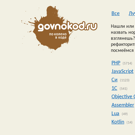
Все
Лу
Нашли или 
назвать но
взглянешь?
рефакторить
посмеёмся 
PHP
(5714)
JavaScript
Си
(1123)
1C
(541)
Objective 
Assembler
Lua
(49)
Kotlin
(14)